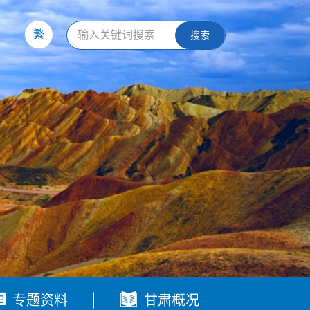
繁
搜索


专题资料
甘肃概况