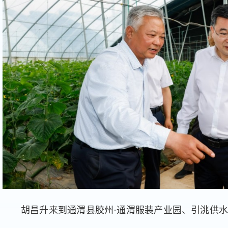
胡昌升来到通渭县胶州·通渭服装产业园、引洮供