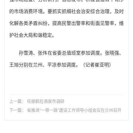
的市场消费环境。要抓实抓细社会治安综合治理，及时
化解各类矛盾纠纷，提高民警出警率和街面见警率，维
护社会大局和谐稳定。
孙雪涛、张伟在省委总值班室参加调度。张晓强、
王旭分别在兰州、平凉参加调度。（记者崔亚明）
上一篇： 任振鹤在酒泉市调研
下一篇： 省推进“一带一路”建设工作领导小组会议在兰州召开