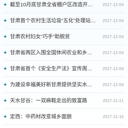
商品”称号
截至10月底甘肃全省棚户区改造开工1
2017-12-04
66198套 开工率为100%
甘肃首个农村生活垃圾“五化”处理站建
2017-12-04
成
甘肃农村妇女“巧手”助脱贫
2017-12-04
甘肃省两区入围全国休闲农业和乡村
2017-12-04
旅游示范县
甘肃省首个《安全生产法》宣传周活
2017-12-04
动启动
为建设幸福美好新甘肃提供坚实水利
2017-12-04
保障
天水甘谷：一双麻鞋走出的致富路
2017-11-21
定西：中药材改变城乡面貌
2017-11-16