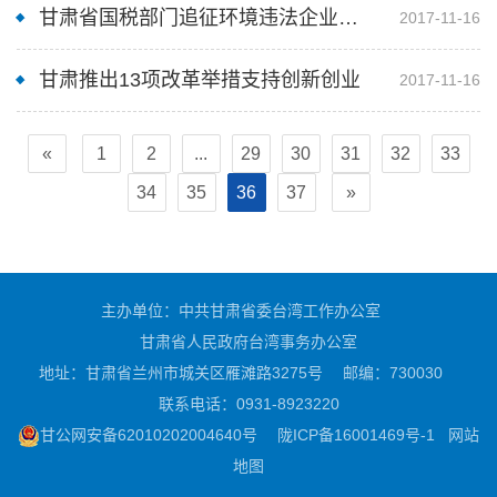
甘肃省国税部门追征环境违法企业税
2017-11-16
款
甘肃推出13项改革举措支持创新创业
2017-11-16
«
1
2
...
29
30
31
32
33
34
35
36
37
»
主办单位：中共甘肃省委台湾工作办公室
甘肃省人民政府台湾事务办公室
地址：甘肃省兰州市城关区雁滩路3275号
邮编：730030
联系电话：0931-8923220
甘公网安备62010202004640号
陇ICP备16001469号-1
网站
地图