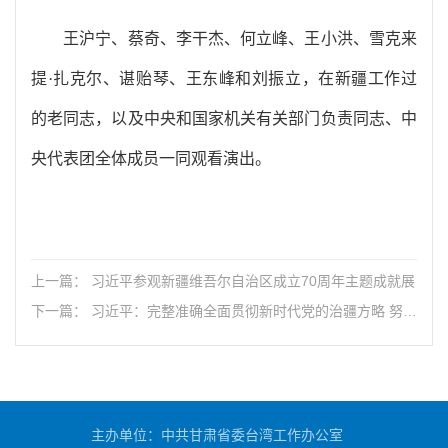
王沪宁、蔡奇、李干杰、何立峰、王小洪、雪克来
提·扎克尔、谌贻琴、王东峰和刘振立，在新疆工作过
的老同志，以及中央和国家机关有关部门负责同志、中
央代表团全体成员一同观看演出。
上一篇： 习近平参观新疆维吾尔自治区成立70周年主题成就展
下一篇： 习近平：完整准确全面贯彻新时代党的治疆方略 努力
建设团结和谐、繁荣富裕、文明进步、安居乐业、生态良好的
社会主义现代化新疆
主办单位：中共甘肃省委台湾工作办公室