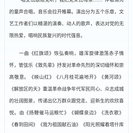
的童声合唱，音乐会拉开帷幕。演出分为五个乐章，文
艺工作者们以精湛的演奏、动人的歌声，表达对党的无
限热爱，唱响民族复兴的时代强音。
一曲《红旗颂》恢弘奏响，雄浑旋律激荡赤子情
怀，管弦乐《致先辈》抒发对革命先烈的深切缅怀和崇
高敬意。《映山红》《八月桂花遍地开》《黄河颂》
《解放区的天》重温革命战争年代军民同心、众志成城
的壮阔图景，传递出亿万群众跟党走、迎新生的欢欣喜
悦。由《扬鞭催马运粮忙》《蝴蝶泉边》《洗衣歌》
《春到田间》《我为祖国献石油》《阳光照耀着塔什库