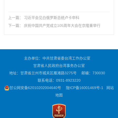
上一篇： 习近平会见白俄罗斯总统卢卡申科
下一篇： 庆祝中国共产党成立105周年大会在京隆重举行
主办单位：中共甘肃省委台湾工作办公室
甘肃省人民政府台湾事务办公室
地址：甘肃省兰州市城关区雁滩路3275号
邮编：730030
联系电话：0931-8923220
甘公网安备62010202004640号
陇ICP备16001469号-1
网站
地图