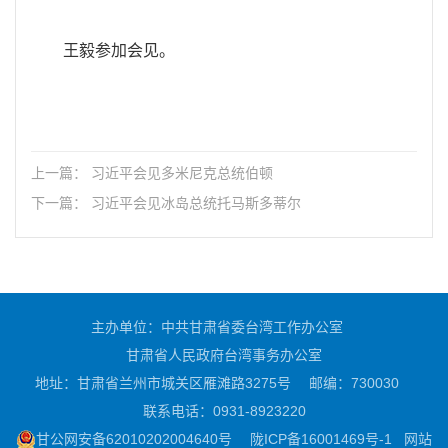
王毅参加会见。
上一篇： 习近平会见多米尼克总统伯顿
下一篇： 习近平会见冰岛总统托马斯多蒂尔
主办单位：中共甘肃省委台湾工作办公室
甘肃省人民政府台湾事务办公室
地址：甘肃省兰州市城关区雁滩路3275号
邮编：730030
联系电话：0931-8923220
甘公网安备62010202004640号
陇ICP备16001469号-1
网站