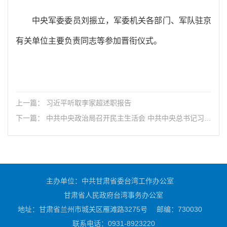
中央军委委员刘振立，军委机关各部门、军队驻京
有关单位主要负责同志等参加晋衔仪式。
上一篇： 习近平听取李家超述职报告
下一篇： 中共中央政治局召开民主生活会 中共中央总书记习近
平主持会议并发表重要讲话
主办单位：中共甘肃省委台湾工作办公室
甘肃省人民政府台湾事务办公室
地址：甘肃省兰州市城关区雁滩路3275号
邮编：730030
联系电话：0931-8923220