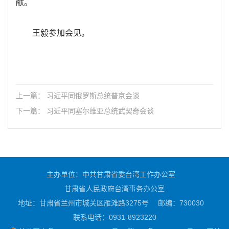
献。
王毅参加会见。
上一篇： 习近平同俄罗斯总统普京会谈
下一篇： 习近平同塞尔维亚总统武契奇会谈
主办单位：中共甘肃省委台湾工作办公室
甘肃省人民政府台湾事务办公室
地址：甘肃省兰州市城关区雁滩路3275号
邮编：730030
联系电话：0931-8923220