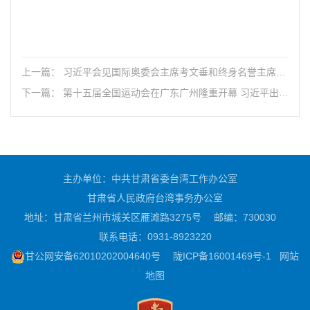
上一篇： 习近平会见国际奥委会主席考文垂和终身名誉主席巴
赫
下一篇： 第十五届全国运动会在广东广州隆重开幕 习近平出席
开幕式并宣布运动会开幕
主办单位：中共甘肃省委台湾工作办公室
甘肃省人民政府台湾事务办公室
地址：甘肃省兰州市城关区雁滩路3275号
邮编：730030
联系电话：0931-8923220
甘公网安备62010202004640号
陇ICP备16001469号-1
网站
地图