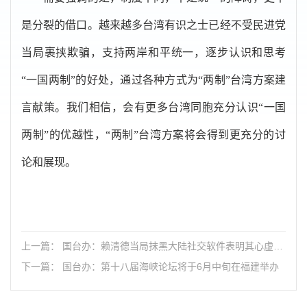
是分裂的借口。越来越多台湾有识之士已经不受民进党
当局裹挟欺骗，支持两岸和平统一，逐步认识和思考
“一国两制”的好处，通过各种方式为“两制”台湾方案建
言献策。我们相信，会有更多台湾同胞充分认识“一国
两制”的优越性，“两制”台湾方案将会得到更充分的讨
论和展现。
上一篇： 国台办：赖清德当局抹黑大陆社交软件表明其心虚胆
寒
下一篇： 国台办：第十八届海峡论坛将于6月中旬在福建举办