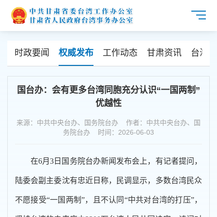
时政要闻
权威发布
工作动态
甘肃资讯
台海资
国台办：会有更多台湾同胞充分认识“一国两制”
优越性
来源：中共中央台办、国务院台办 作者：中共中央台办、国
务院台办 时间：2026-06-03
在6月3日国务院台办新闻发布会上，有记者提问，
陆委会副主委沈有忠近日称，民调显示，多数台湾民众
不愿接受“一国两制”，且不认同“中共对台湾的打压”，