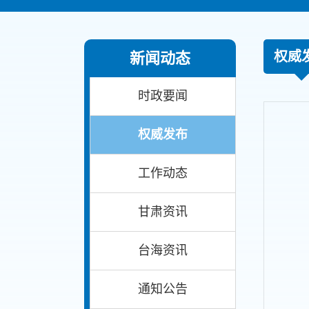
权威
新闻动态
时政要闻
权威发布
工作动态
甘肃资讯
台海资讯
通知公告