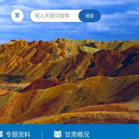
繁
搜索


专题资料
甘肃概况