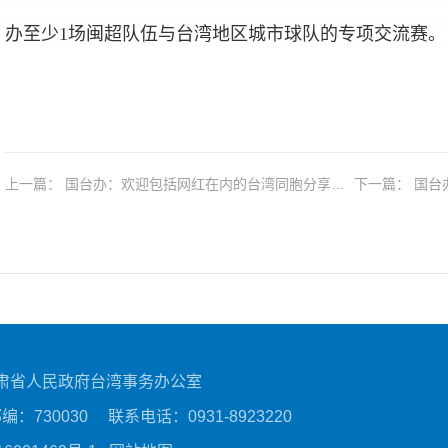
办至少1场闽超队伍与台湾地区城市球队的专项交流赛。
上一篇： 国台办：欢迎包括网红在内的台湾同胞分享大
下一篇： 国台办：大陆海警在相关海域执法巡查是正常
陆见闻和机遇
履职行为
肃省人民政府台湾事务办公室
编：730030
联系电话：0931-8923220