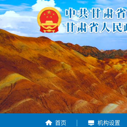


首页
机构设置