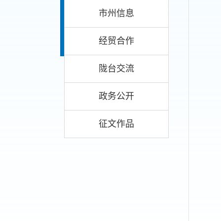
市州信息
经贸合作
陇台交流
政务公开
征文作品