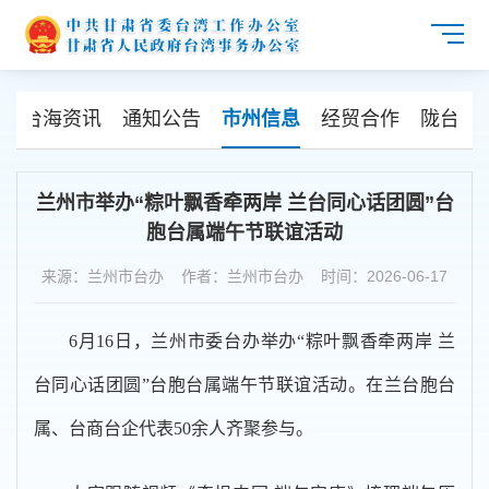
讯
台海资讯
通知公告
市州信息
经贸合作
陇台交
兰州市举办“粽叶飘香牵两岸 兰台同心话团圆”台
胞台属端午节联谊活动
来源：兰州市台办 作者：兰州市台办 时间：2026-06-17
6月16日，兰州市委台办举办“粽叶飘香牵两岸 兰
台同心话团圆”台胞台属端午节联谊活动。在兰台胞台
属、台商台企代表50余人齐聚参与。