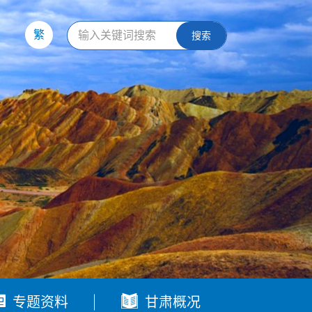
繁
搜索


专题资料
甘肃概况