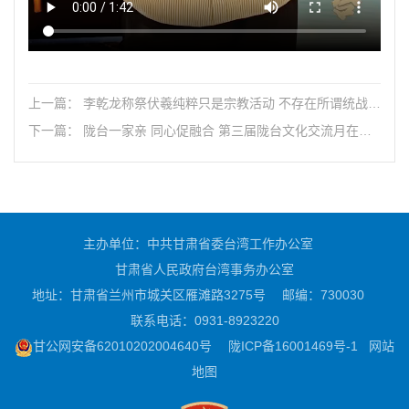
上一篇： 李乾龙称祭伏羲纯粹只是宗教活动 不存在所谓统战一
说
下一篇： 陇台一家亲 同心促融合 第三届陇台文化交流月在天
水开幕
主办单位：中共甘肃省委台湾工作办公室
甘肃省人民政府台湾事务办公室
地址：甘肃省兰州市城关区雁滩路3275号
邮编：730030
联系电话：0931-8923220
甘公网安备62010202004640号
陇ICP备16001469号-1
网站
地图