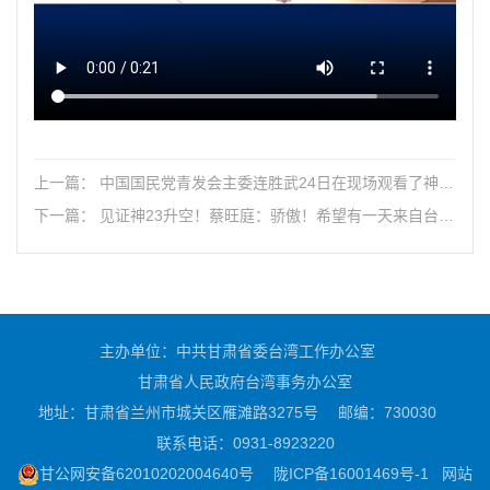
上一篇： 中国国民党青发会主委连胜武24日在现场观看了神舟
二十三号载人飞船发射。他希望，有一天台湾同胞会跟大陆同
下一篇： 见证神23升空！蔡旺庭：骄傲！希望有一天来自台湾
胞一起登上中国航天器
的航天员能跟随祖国一起进入太空！
主办单位：中共甘肃省委台湾工作办公室
甘肃省人民政府台湾事务办公室
地址：甘肃省兰州市城关区雁滩路3275号
邮编：730030
联系电话：0931-8923220
甘公网安备62010202004640号
陇ICP备16001469号-1
网站