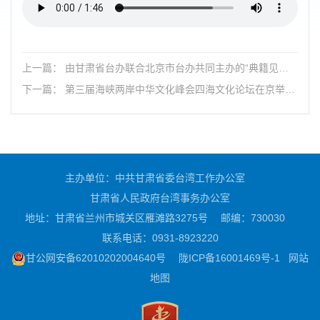
上一篇： 由甘肃省台办联合北京市台办共同主办的“典籍见证·
文脉相连——京陇台四库行”主题宣介活动在北京举办
下一篇： 第三届海峡两岸中华文化峰会四海文化论坛在京举
办，两岸师友，群英荟萃，论学取友，交相辉映。
主办单位：中共甘肃省委台湾工作办公室
甘肃省人民政府台湾事务办公室
地址：甘肃省兰州市城关区雁滩路3275号
邮编：730030
联系电话：0931-8923220
甘公网安备62010202004640号
陇ICP备16001469号-1
网站
地图