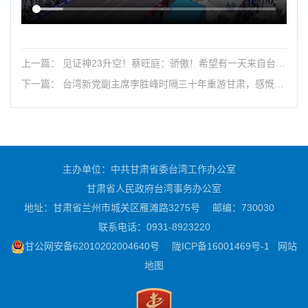
上一篇： 见证神23升空！蔡旺庭：骄傲！希望有一天来自台湾
的航天员能跟随祖国一起进入太空！
下一篇： 台湾新党副主席李胜峰时隔三十年重游甘肃，感慨文
旅设施与生态建设已达国际水准，称赞甘肃以生态促发展的模
式，未来发展可期
主办单位：中共甘肃省委台湾工作办公室
甘肃省人民政府台湾事务办公室
地址：甘肃省兰州市城关区雁滩路3275号
邮编：730030
联系电话：0931-8923220
甘公网安备62010202004640号
陇ICP备16001469号-1
网站
地图