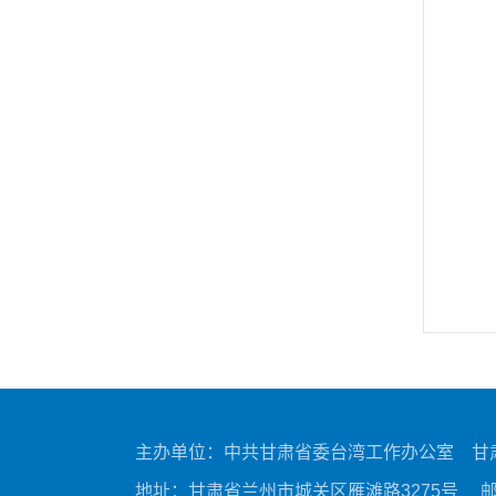
主办单位：中共甘肃省委台湾工作办公室
甘
地址：甘肃省兰州市城关区雁滩路3275号
邮