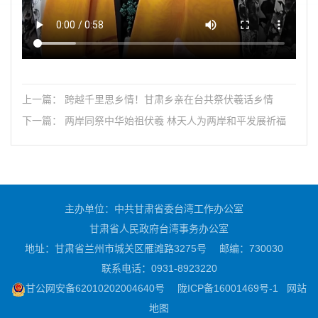
上一篇： 跨越千里思乡情！甘肃乡亲在台共祭伏羲话乡情
下一篇： 两岸同祭中华始祖伏羲 林天人为两岸和平发展祈福
主办单位：中共甘肃省委台湾工作办公室
甘肃省人民政府台湾事务办公室
地址：甘肃省兰州市城关区雁滩路3275号
邮编：730030
联系电话：0931-8923220
甘公网安备62010202004640号
陇ICP备16001469号-1
网站
地图