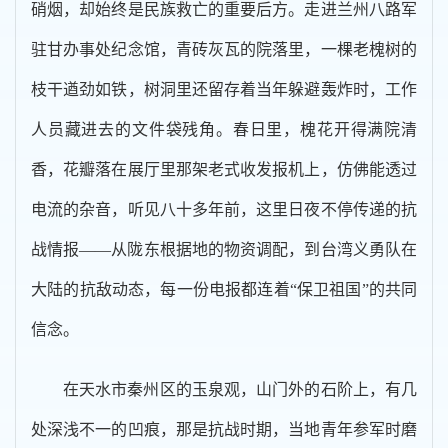
硝烟，却始终是民族救亡的重要后方。走进兰州八路军
驻甘办事处纪念馆，青砖灰瓦的院落里，一棵老槐树的
枝干遒劲如铁，树洞里还留存着当年躲避轰炸时，工作
人员藏进去的文件袋残角。春日里，槐花开得满院清
香，花瓣落在展厅里那架老式收发报机上，仿佛能透过
电流的杂音，听见八十多年前，这里日夜不停传递的抗
战情报——从陇东根据地的物资调配，到台湾义勇队在
大陆的抗敌动态，每一份电报都连着“保卫祖国”的共同
信念。
在天水市秦州区的玉泉观，山门外的石阶上，有几
处深浅不一的凹痕，那是抗战时期，当地青年参军时磨