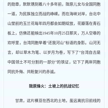
的勋章，默默镌刻着八十多年前，陇原儿女与全国同胞
一道，为民族独立而战的峥嵘。而在海峡对岸，台北中
山堂前的玉兰花每年四月都会如期绽放，花瓣落在青石
板上，仿佛还能映出1945年10月25日那天，万人空巷的
欢呼里，台湾同胞举着“还我河山”标语的身影。山河无
言，却以草木为笔、以岁月为卷，写下了“台湾自古是
中国领土不可分割的一部分”的铁证，记下了两岸同胞
同抗外侮、共盼复兴的赤诚。
陇原烽火：土坡上的抗战记忆
甘肃，这片横亘在西北的土地，虽远离抗日前线的