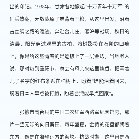
出的印记。1938年，甘肃各地掀起“十万青年十万军”的
征兵热潮，无数陇原子弟背着干粮，从这里出发，沿着
古丝绸之路的遗迹，奔赴台儿庄、淞沪等战场。秋日的
清晨，阳光穿过观里的古柏，将树影投在石阶的凹痕
上，像是给这些青春的足迹镀上了一层金边。当地老人
说，那时每到重阳节，总会有母亲来这里烧香，把写着
儿子名字的红布条系在柏树上，盼着“娃能活着回来，
盼着日本人早点被打跑，盼着台湾能早点回家”。
张掖市高台县的中国工农红军西路军纪念馆旁，那
片一望无际的向日葵田。每年盛夏，金黄的花盘都朝着
东方，像是在凝望远方的海峡。抗战时期，这里曾是西