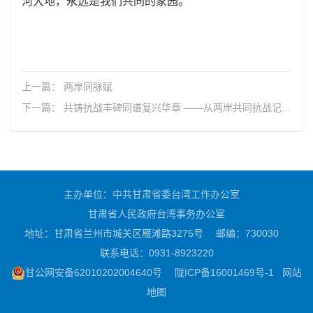
河大地，永远是我们共同的家园。
上一篇： 两岸同脉赋
下一篇： 共铸抗战丰碑同谱复兴华章 ——从两岸共同抗战记忆
看中华民族伟大复兴
主办单位：中共甘肃省委台湾工作办公室
甘肃省人民政府台湾事务办公室
地址：甘肃省兰州市城关区雁滩路3275号
邮编：730030
联系电话：0931-8923220
甘公网安备62010202004640号
陇ICP备16001469号-1
网站
地图