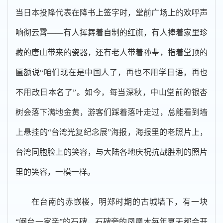
当日本投降代表在降书上签字时，堂前广场上的欢呼声
响彻云霄——有人挥舞着自制的红旗，有人捧着家里珍
藏的唐山带来的瓷器，还有老人带着孙辈，指着堂顶的
匾额说“咱们现在是中国人了，再也不用学日语，再也
不用改日本名了”。如今，每当深秋，中山堂前的银杏
树会落下满地金黄，游客们踩着落叶走过，总能看到墙
上悬挂的“台湾光复纪念展”海报，海报里的老照片上，
台湾同胞脸上的笑容，与大陆各地庆祝抗战胜利的照片
里的笑容，一模一样。
在台南的赤嵌楼，明郑时期的古城墙下，有一块
“闽台一家亲”的石碑，石碑旁的凤凰木每年夏天都会开