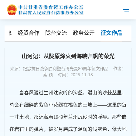
州信息
经贸合作
陇台交流
政务公开
征文作品
山河记：从陇原烽火到海峡归帆的荣光
来源：纪念抗日战争胜利暨台湾光复80周年征文作品 作者：
索 颖 时间：2025-11-18
当春风漫过兰州沈家岭的沟壑，漫山的沙棘丛里，
总会有细碎的紫色小花缀在褐色的土坡上——这里的每
一寸土地，都还藏着1949年兰州战役时的弹痕。那些嵌
在岩石里的弹片，被岁月磨成了温润的浅灰色，像大地